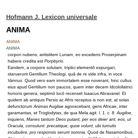
Hofmann J. Lexicon universale
ANIMA
ANIMA
ANIMA
corpori nubens, antistitem Lunam, eo excedens Proserpinam
habere credita est
Porpbyrio.
Eandem, a corpore solutam, triplici elementô expurgari,
staruerunt Gentilium Theologi, quâ de re vide infra, in voce
Vannus.
Quod vero eam immortalem esse noverant, hinc cultus
eius apud Gentilium non paucos, quem inter decem Idcolollatrici
honoris genera, septimô locô recenset Isaacus Abravanel. Et
quidem ab antiquis Persis ac Afris receptus is non est, at solas
defunctorum
Animas
Augilae agnoscebant, gens Africae, inter
garamantas, et Troglodytas, de qua Mela agit. l. 1. c. 8.
Augiloe
,
inquiens,
Manes tantum Deos putant, per eos deier ant; eos, ut
Oracula, consulunt: precatique, quoe volunt, ubi tumulis
incubuêre, pro responsis serunt somnia.
Quod de Nasamonibus,