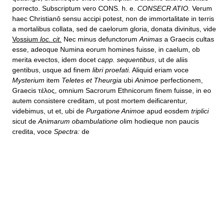
porrecto. Subscriptum vero CONS. h. e.
CONSECR ATIO.
Verum
haec Christianô sensu accipi potest, non de immortalitate in terris
a mortalibus collata, sed de caelorum gloria, donata divinitus, vide
Vossium
loc. cit.
Nec minus defunctorum
Animas
a Graecis cultas
esse, adeoque Numina eorum homines fuisse, in caelum, ob
merita evectos, idem docet
capp. sequentibus
, ut de aliis
gentibus, usque ad finem
libri proefati.
Aliquid eriam voce
Mysterium
item
Teletes et Theurgia
ubi
Animoe
perfectionem,
Graecis τέλος, omnium Sacrorum Ethnicorum finem fuisse, in eo
autem consistere creditam, ut post mortem deificarentur,
videbimus, ut et, ubi de
Purgatione Animoe
apud eosdem
triplici
sicut de
Animarum obambulatione
olim hodieque non paucis
credita, voce
Spectra:
de