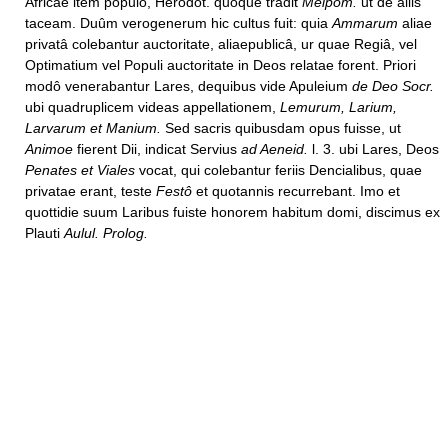
Africae item populo, Herodot. quoque tradit
Melpom.
ut de aliis
taceam. Duûm verogenerum hic cultus fuit: quia
Ammarum
aliae
privatâ colebantur auctoritate, aliaepublicâ, ur quae Regiâ, vel
Optimatium vel Populi auctoritate in Deos relatae forent. Priori
modô venerabantur Lares, dequibus vide Apuleium
de Deo Socr.
ubi quadruplicem videas appellationem,
Lemurum, Larium,
Larvarum et Manium.
Sed sacris quibusdam opus fuisse, ut
Animoe
fierent Dii, indicat Servius
ad Aeneid.
l. 3. ubi Lares, Deos
Penates et Viales
vocat, qui colebantur feriis Dencialibus, quae
privatae erant, teste
Festô
et quotannis recurrebant. Imo et
quottidie suum Laribus fuiste honorem habitum domi, discimus ex
Plauti
Aulul. Prolog.