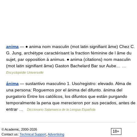
anima
— ● anima nom masculin (mot latin signifiant âme) Chez C.
G. Jung, archétype caractérisant la fraction féminine de l âme du
sujet, par opposition à animus. ● anima (citations) nom masculin
(mot latin signifiant âme) Gaston Bachelard Bar sur Aube… …
Encyclopédie Universelle
ánima
— sustantivo masculino 1. Uso/registro: elevado. Alma de
una persona: Roguemos por el ánima del difunto. ánima del
purgatorio Entre los católicos, los difuntos que están purgando
temporalmente la pena que merecieron por sus pecados, antes de
entrar …
Diccionario Salamanca de la Lengua Española
© Academic, 2000-2026
18+
Contact us:
Technical Support
,
Advertising