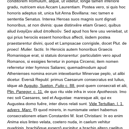
conditorem Romulum, atque, ut videtur, longe tamen inferiore
gradu, nutricem eius Accam Laurentiam. Postea vero, si quis hoc
honoris adeptus sit, unica fuit Anna Bovillana: nec tamen e
sententia Senatus. Interea Heroas suos magnis sunt dignati
honoribus, at non divinis: quae distinxêre etiam Graeci, quibus
aliud ἐναγίζειν aliud ἀποθεοῦν. Sed apud hos fere usu veniebat, ut
qui prius herociis essent honoribus affecti, iisdem postea
praestarentur divini, quod et Lampsacae conrigisle, docet Plut. de
proecl. Mulier. factis.
In Heroicis autem honoribus Graecis
Romanisque erat, si statuis donarentur: particulatim vero apud
Romanos, si essigies ferretur in pompa Circensi, item nomen
referretur inter hymnos Saliares; quemadmodum apud
Athenienses nomina eorum intexebantur Minervae peplo, ut alibi
dicetur. Eversâ Republ. primus Caesarum consecratus est Iulius,
idque ab
Auguito, Sueton.
Fulio
c. 88.
post quem consecrati et alii,
Plin.
Panegyr.
c. 11.
de quo ritu vide infra in voce
Apotheosis.
Imo
nec soli Caesares, sed et Augustae: maresque alii, qui ex
Augustea domo fuêre, inter divos relati sunt.
Vide Tertullian. l. 1.
advers. Marc.
Et quod mireris, in numismate veteri habemus
consecrationem etiam Constantini M. licet Christiani: In eo enim
Anima
eius linteo velata, coetero nuda, in caelum vehitur
quadrigis, brachiôque exserrô excipitur a brachio altero caelitus