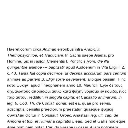
Haereticorum circa
Animan
erroribus infra
Arabici it.
Thetnopsychitoe, et Traouciani.
In Sacris saepe
Anima
, pro
Homine. Sic in
Histor.
Clementis I. Pontificis
Rom. die illa
quingentoe animoe --- baptizati:
apud Audoenum in
Vita
Eligii l. 2.
c. 40.
Tanta fuit copia decimoe, ut decima accolarum pars centum
animae
ad partem B. Eligii sorte devenirent
, alibique passim. Hinc
κατα ψυκην` apud Theophanem annô 18. Mauricli, Ἐγὼ δὲ τους
ἀιχμαλώτους ἀποδίδωμι ἀυνῷ κατα ψυχὴν νόμισμα ἑν κομιζομενος
παῤ αὑτου, redditur,
in singula capita: et Capitatio animarum, in
leg. 6. Cod. Th. de Conlat. donat.
est ea, quae pro servis,
adscriptis, censitis praediorum praestatur, quaeque ψυχικη
συντέλεια dicitur in
Constitut. Groec.
Anastasii
leg. ult. cap. de
Annona et trib. et Humana capitatio l. ead.
Sed et Gallis hodieque
Ame
hominem notat.
Car. du Fresne
Glossar.
Aliam notionem