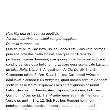
Huic filia una est: ea mihi quottidie
Aut ture, aut vinô, aut aliquî semper supplicat:
Dat mihi coronas
, etc.
Qua de re plura vide infra, ubi de
Laribus
etc. Alias vero
Animas
princeps potestas caelô locavit, sive quia nobili repertô
profuissent generi humano, sive quoniam gentis vel urbis forent
conditores, sive quia bellô rem praeclare gessissent, vide
Lactant.
de falsa Relig.
l. 1. c. 5.
Angustinum
de Civ. Dei lib.
8. c. 9.
Ciceronem etiam
de Nat. Deor.
l. 1. etc. Cuiusmodi Ἀνθρωπ
οδαίμονες dicebantur
Dii Indigetes
, quod nomen primum Aeneam
sortitum esse legimus: quamvis aliis co antiquiores coluerint
Latini, Herculem, Liberum, Aesculapium, Castorem, Pollucem,
Quirinum, Cicer.
de LL.
l. 2.
Praeter quos etiam alii memorantur
Vossio
de Idol.
l. 1. c. 12.
Sub Regibus Romani hominem
neminem caelesti donârunt honore, praeter unum Imperii