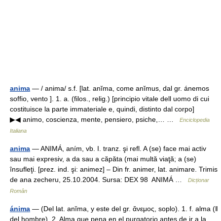
anima
— / anima/ s.f. [lat. anĭma, come anĭmus, dal gr. ánemos
soffio, vento ]. 1. a. (filos., relig.) [principio vitale dell uomo di cui
costituisce la parte immateriale e, quindi, distinto dal corpo]
▶◀ animo, coscienza, mente, pensiero, psiche,… …
Enciclopedia
Italiana
anima
— ANIMÁ, aním, vb. I. tranz. şi refl. A (se) face mai activ
sau mai expresiv, a da sau a căpăta (mai multă viaţă; a (se)
însufleţi. [prez. ind. şi: animez] – Din fr. animer, lat. animare. Trimis
de ana zecheru, 25.10.2004. Sursa: DEX 98 ANIMÁ …
Dicționar
Român
ánima
— (Del lat. anĭma, y este del gr. ἄνεμος, soplo). 1. f. alma (ǁ
del hombre). 2. Alma que pena en el purgatorio antes de ir a la