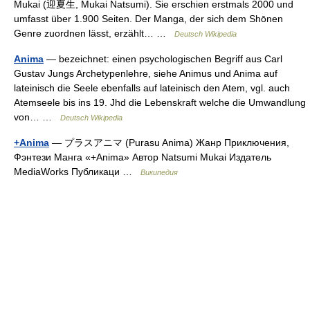
Mukai (迎夏生, Mukai Natsumi). Sie erschien erstmals 2000 und
umfasst über 1.900 Seiten. Der Manga, der sich dem Shōnen
Genre zuordnen lässt, erzählt… …
Deutsch Wikipedia
Anima
— bezeichnet: einen psychologischen Begriff aus Carl
Gustav Jungs Archetypenlehre, siehe Animus und Anima auf
lateinisch die Seele ebenfalls auf lateinisch den Atem, vgl. auch
Atemseele bis ins 19. Jhd die Lebenskraft welche die Umwandlung
von… …
Deutsch Wikipedia
+Anima
— プラスアニマ (Purasu Anima) Жанр Приключения,
Фэнтези Манга «+Anima» Автор Natsumi Mukai Издатель
MediaWorks Публикаци …
Википедия